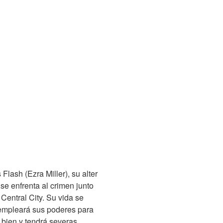
lash (Ezra Miller), su alter
se enfrenta al crimen junto
Central City. Su vida se
empleará sus poderes para
 bien y tendrá severas