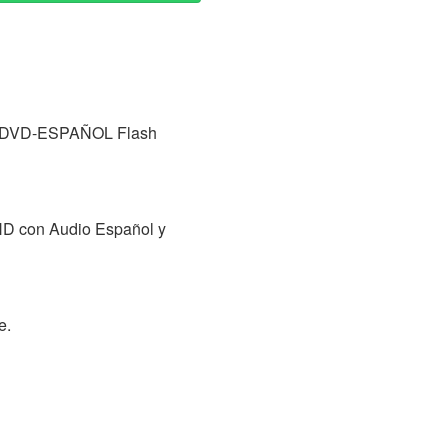
is? DVD-ESPAÑOL Flash
n HD con Audio Español y
e.